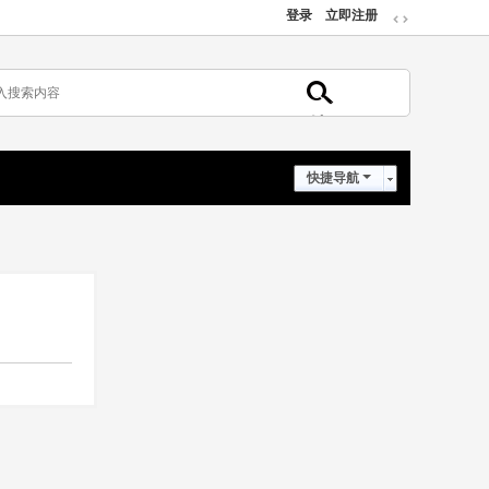
登录
立即注册
切
换
到
宽
版
搜
索
快捷导航