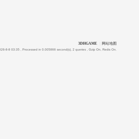
3DHGAME
|
网站地图
26-8-8 03:35
, Processed in 0.005866 second(s), 2 queries , Gzip On, Redis On.