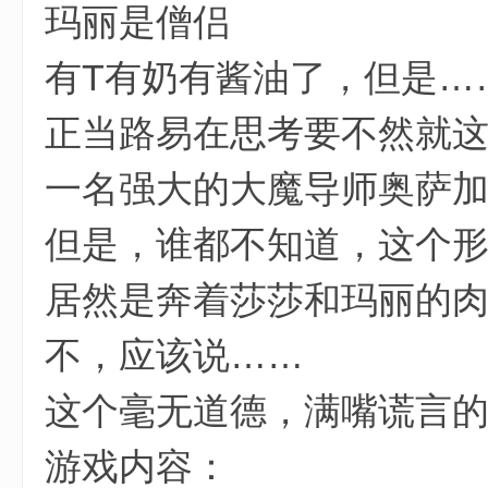
玛丽是僧侣
有T有奶有酱油了，但是…
正当路易在思考要不然就
一名强大的大魔导师奥萨
但是，谁都不知道，这个
居然是奔着莎莎和玛丽的
$ l% R. D9 I, \1 E
不，应该说……
这个毫无道德，满嘴谎言
2 c+ U0 Z. `$ H7 e7 U. W
游戏内容：