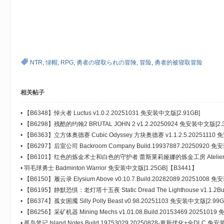
+ O1 z* @5 O+ S+ X$ G# v$ F, \
NTR
,
绿帽
,
RPG
,
勇者の寝取られの冒険
,
冒险
,
勇者的被寝取冒险
相关帖子
•
【B6348】悼火者 Luctus v1.0.2.20251031 免安装中文版[2.91GB]
•
【B6298】残酷的约翰2 BRUTAL JOHN 2 v1.2.20250924 免安装中文版[2.3
•
【B6363】立方体奥德赛 Cubic Odyssey 方块奥德赛 v1.1.2.5.20251110 
•
【B6297】后室公司 Backroom Company Build.19937887.20250920 免
•
【B6101】红色的炼金术士和白色的守护者 蕾斯莱莉娅娜的炼金工房 Atelier Resl
Alchemist &amp; the White Guardian V1.2.0.20251030-服装组合[
•
羽毛球勇士 Badminton Warrior 免安装中文版[1.25GB]【B3441】
装中文豪华版[11.68GB]
•
【B6150】履云录 Elysium Above v0.10.7.Build.20282089.20251008 
•
【B6195】静默恐惧：老灯塔十五夜 Static Dread The Lighthouse v1.1.2Bui
装中文版[2.66GB]
•
【B6374】孤女困魇 Silly Polly Beast v0.98.20251103 免安装中文版[2.99G
•
【B6256】采矿机器 Mining Mechs v1.01.08.Build.20153469.2025101
•
孤岛笔记 Island Notes Build.19753029.20250828-更新优化+全DLC 免