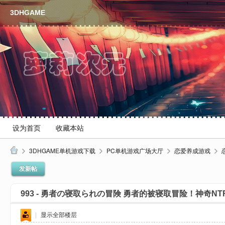
3DHGAME
设为首页
收藏本站
3DHGAME单机游戏下载
PC单机游戏广场大厅
恋爱养成游戏
3
发新帖
D
993 - 勇者の寝取られの冒険 勇者的被寝取冒险！神奇
H
单
|
显示全部楼层
机