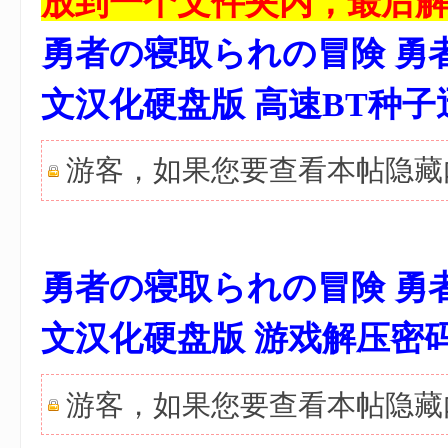
放到一个文件夹内，最后
勇者の寝取られの冒険 勇
文汉化硬盘版 高速BT种
游客，如果您要查看本帖隐
" }! E4 G7 _$ q- P [' d. X
勇者の寝取られの冒険 勇
文汉化硬盘版 游戏解压密
游客，如果您要查看本帖隐