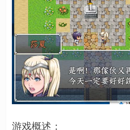
3 \3 [+ r) U) ^8 o1 l
6 E+ F1 e$ O, r3 G
游戏概述：