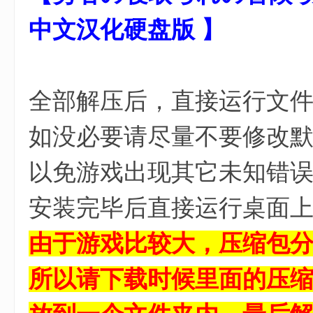
; O3 T0 R8 x8 K/ J4 s
中文汉化硬盘版 】
6 X3 [& U1 @8 G" c! H( m
全部解压后，直接运行文件夹里
如没必要请尽量不要修改默认安
以免游戏出现其它未知错
安装完毕后直接运行桌面
由于游戏比较大，压缩包
所以请下载时候里面的压