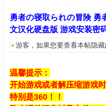
7 E, E% `+ {* a" k! j/ ]4 n. I9 @/ u
勇者の寝取られの冒険 勇
文汉化硬盘版 游戏安装密
游客，如果您要查看本帖隐
温馨提示：
开始游戏或者解压缩游戏
特别是360！！