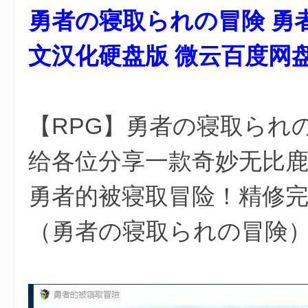
勇者の寝取られの冒険 勇
游
戏
文汉化硬盘版 微云百度网
8 s# C9 E8 \* x$ q$ S+ O
【RPG】勇者の寝取られの
给各位分享一款奇妙无比鹿
勇者的被寝取冒险！精修
（勇者の寝取られの冒険