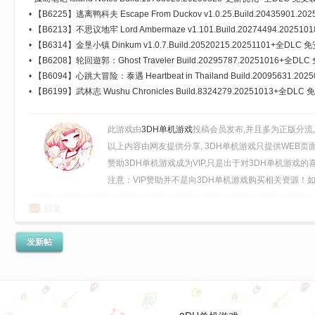
•
【B6225】逃离鸭科夫 Escape From Duckov v1.0.25.Build.20435901.2
•
【B6213】不思议地牢 Lord Ambermaze v1.101.Build.20274494.20
免安装中文豪华版[904MB]
•
【B6314】金垦小镇 Dinkum v1.0.7.Build.20520215.20251101+全DLC
•
【B6208】轮回遊郭：Ghost Traveler Build.20295787.20251016+全D
•
【B6094】心跳大冒险：泰遇 Heartbeat in Thailand Build.20095631.
[43.0GB]
•
【B6199】武林志 Wushu Chronicles Build.8324279.20251013+全DLC
此游戏由
3DH单机游戏
投稿会员发布,并且多为正版分流
以上内容由网友提供分享, 3DH单机游戏只提供WEB页
赞助3DH单机游戏成为VIP,只是出于对3DH单机游戏
注意：VIP赞助并不是向3DH单机游戏购买相关资源！如需
回复
发新帖