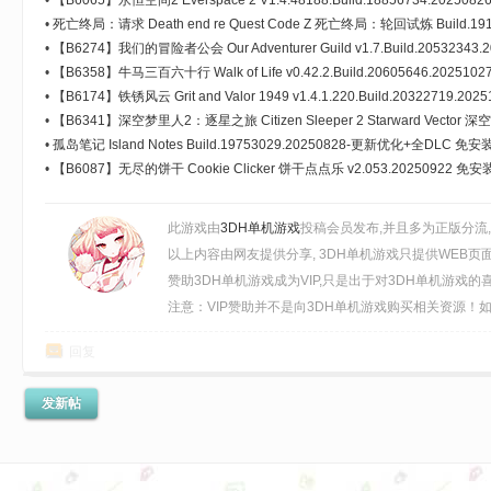
•
【B6065】永恒空间2 Everspace 2 V1.4.48188.Build.18856734.20
域+全DLC 免安装中文版[39.0GB]
•
死亡终局：请求 Death end re Quest Code Z 死亡终局：轮回试炼 Build.19
版[5.27GB]【B5945】
•
【B6274】我们的冒险者公会 Our Adventurer Guild v1.7.Build.205323
命羁绊-异境征战 免安装中文版[3.61GB]
•
【B6358】牛马三百六十行 Walk of Life v0.42.2.Build.20605646.2025
•
【B6174】铁锈风云 Grit and Valor 1949 v1.4.1.220.Build.20322719
[10.2GB]
•
【B6341】深空梦里人2：逐星之旅 Citizen Sleeper 2 Starward Vecto
v1.2.22.Build.20765567.20251113+全DLC 免安装中文版[1.58GB]
•
孤岛笔记 Island Notes Build.19753029.20250828-更新优化+全DLC 免
•
【B6087】无尽的饼干 Cookie Clicker 饼干点点乐 v2.053.20250922 免
此游戏由
3DH单机游戏
投稿会员发布,并且多为正版分流
以上内容由网友提供分享, 3DH单机游戏只提供WEB页
赞助3DH单机游戏成为VIP,只是出于对3DH单机游戏
注意：VIP赞助并不是向3DH单机游戏购买相关资源！如需
回复
发新帖