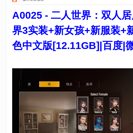
游
A0025 - 二人世界：双人居所 免
戏
界3实装+新女孩+新服装+新
色中文版[12.11GB]|百