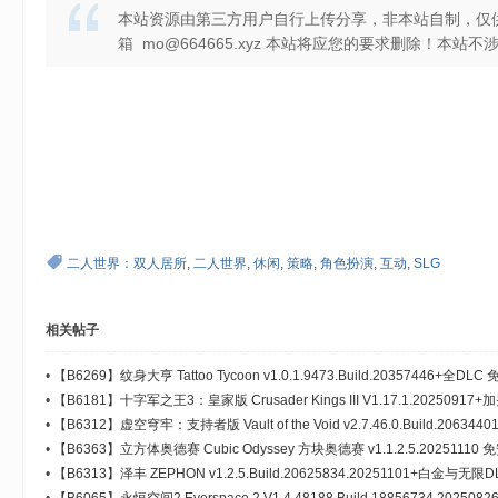
本站资源由第三方用户自行上传分享，非本站自制，仅
箱 mo@664665.xyz 本站将应您的要求删除！本
) ~- R K+ q+ F5 I. ~% x; y" I
# j. G* g J" Y2 e. U: w5 D
二人世界：双人居所
,
二人世界
,
休闲
,
策略
,
角色扮演
,
互动
,
SLG
相关帖子
•
【B6269】纹身大亨 Tattoo Tycoon v1.0.1.9473.Build.20357446+全DL
•
【B6181】十字军之王3：皇家版 Crusader Kings III V1.17.1.202509
器 免安装中文豪华版[14.7GB]
•
【B6312】虚空穹牢：支持者版 Vault of the Void v2.7.46.0.Build.20634
护之盾-地狱烈焰+全DLC 免安装中文版[668MB]
•
【B6363】立方体奥德赛 Cubic Odyssey 方块奥德赛 v1.1.2.5.20251110 
•
【B6313】泽丰 ZEPHON v1.2.5.Build.20625834.20251101+白金与
[4.99GB]