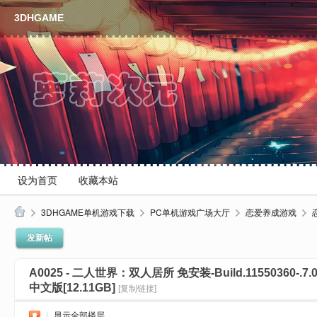
3DHGAME
设为首页
收藏本站
3DHGAME单机游戏下载
PC单机游戏广场大厅
恋爱养成游戏
3
发新帖
D
A0025 - 二人世界：双人居所 免安装-Build.11550360
H
中文版[12.11GB]
[复制链接]
单
机
|
显示全部楼层