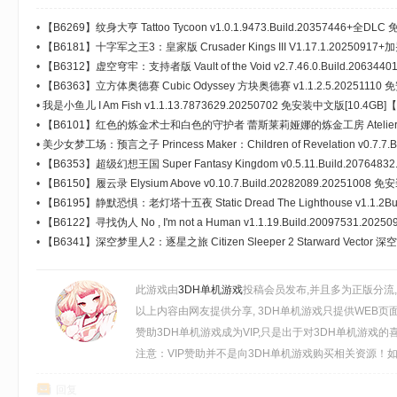
•
【B6269】纹身大亨 Tattoo Tycoon v1.0.1.9473.Build.20357446+全DL
•
【B6181】十字军之王3：皇家版 Crusader Kings III V1.17.1.202509
器 免安装中文豪华版[14.7GB]
•
【B6312】虚空穹牢：支持者版 Vault of the Void v2.7.46.0.Build.20634
护之盾-地狱烈焰+全DLC 免安装中文版[668MB]
•
【B6363】立方体奥德赛 Cubic Odyssey 方块奥德赛 v1.1.2.5.20251110 
•
我是小鱼儿 I Am Fish v1.1.13.7873629.20250702 免安装中文版[10.4GB]
•
【B6101】红色的炼金术士和白色的守护者 蕾斯莱莉娅娜的炼金工房 Atelier Resl
Alchemist &amp; the White Guardian V1.2.0.20251030-服装组合[
•
美少女梦工场：预言之子 Princess Maker：Children of Revelation v0.7.7.B
装中文豪华版[11.68GB]
DLC 免安装豪华中文版[1.03GB]【B5548】
•
【B6353】超级幻想王国 Super Fantasy Kingdom v0.5.11.Build.20764
免安装中文豪华版[725MB]
•
【B6150】履云录 Elysium Above v0.10.7.Build.20282089.20251008 
•
【B6195】静默恐惧：老灯塔十五夜 Static Dread The Lighthouse v1.1.2Bui
装中文版[2.66GB]
•
【B6122】寻找伪人 No , I'm not a Human v1.1.19.Build.20097531.
[824MB]
•
【B6341】深空梦里人2：逐星之旅 Citizen Sleeper 2 Starward Vecto
v1.2.22.Build.20765567.20251113+全DLC 免安装中文版[1.58GB]
此游戏由
3DH单机游戏
投稿会员发布,并且多为正版分流
以上内容由网友提供分享, 3DH单机游戏只提供WEB页
赞助3DH单机游戏成为VIP,只是出于对3DH单机游戏
注意：VIP赞助并不是向3DH单机游戏购买相关资源！如需
回复