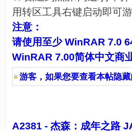
用转区工具右键启动即可
0 D, e! y2 ?- Q& g; @
注意：
请使用至少 WinRAR 7.0 
WinRAR 7.00简体中文
游客，如果您要查看本帖隐
' E! Y( O/ \% @- W1 {% ]' r
A2381 - 杰森：成年之路 JASO