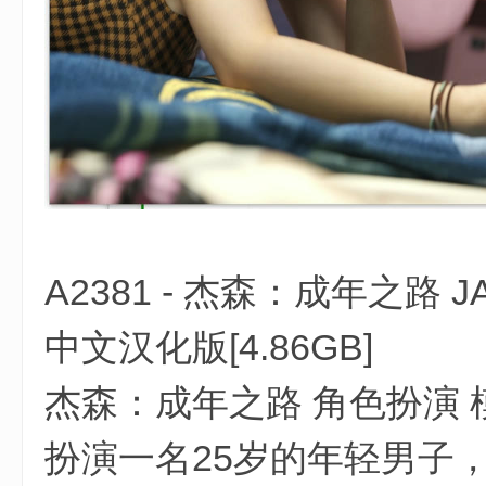
; d0 x' J% b% A3 s
A2381 - 杰森：成年之路 JASO
, |3 }" j* i G ]8 W0 s
中文汉化版[4.86GB]
杰森：成年之路 角色扮演 模
扮演一名25岁的年轻男子