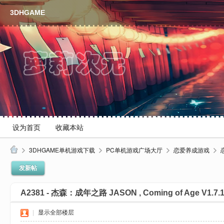
3DHGAME
设为首页
收藏本站
3DHGAME单机游戏下载
PC单机游戏广场大厅
恋爱养成游戏
3
发新帖
D
A2381 - 杰森：成年之路 JASON , Coming of Age V1.
H
单
|
显示全部楼层
机