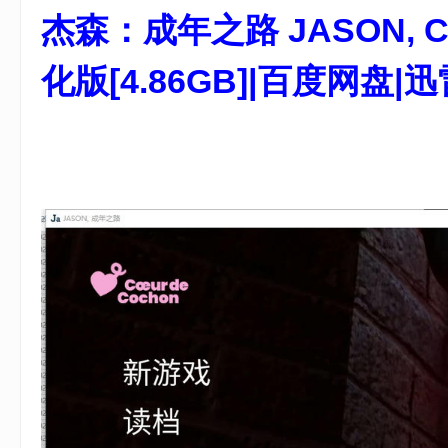
杰森：成年之路 JASON, Com
游
戏
化版[4.86GB]|百度网盘
2 v" x1 T. V+ f. w
, B. T, _9 U6 X